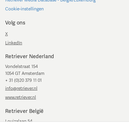
Retriever Media Database - België/Luxemburg
Cookie-instellingen
Volg ons
X
LinkedIn
Retriever Nederland
Vondelstraat 154
1054 GT Amsterdam
+ 31 (0)20 379 11 01
info@retriever.nl
www.retriever.nl
Retriever België
Louizalaan 54
B-1050 Brussel