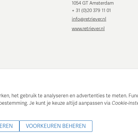
1054 GT Amsterdam
+ 31 (0)20 379 11 01
info@retriever.nl
www.retriever.nl
en, het gebruik te analyseren en advertenties te meten. Functi
oestemming. Je kunt je keuze altijd aanpassen via
Cookie-inst
 onderhoudt een gestructureerde mediadatabase voor professionel
00 - 2026 Retriever Media Informatie B.V. - Alle rechten voorbeh
GEREN
VOORKEUREN BEHEREN