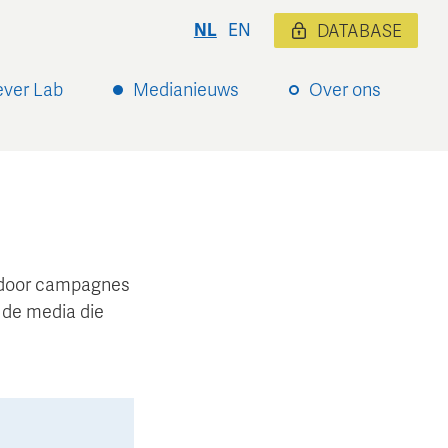
NL
EN
DATABASE
ever Lab
Medianieuws
Over ons
ardoor campagnes
 de media die