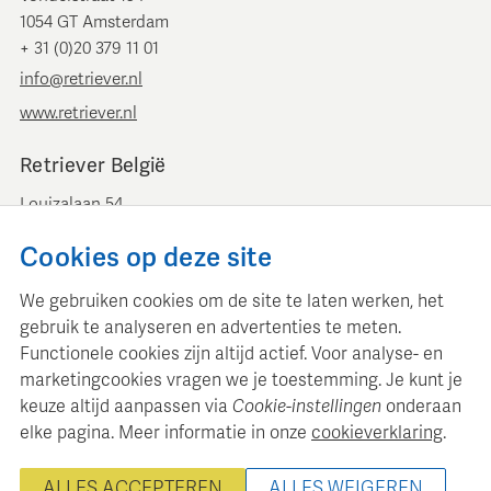
1054 GT Amsterdam
+ 31 (0)20 379 11 01
info@retriever.nl
www.retriever.nl
Retriever België
Louizalaan 54
B-1050 Brussel
Cookies op deze site
+ 32 (0)2 893 00 52
info@retrievermedia.be
We gebruiken cookies om de site te laten werken, het
www.retrievermedia.be
gebruik te analyseren en advertenties te meten.
Functionele cookies zijn altijd actief. Voor analyse- en
marketingcookies vragen we je toestemming. Je kunt je
keuze altijd aanpassen via
Cookie-instellingen
onderaan
elke pagina. Meer informatie in onze
cookieverklaring
.
Retriever Media Informatie onderhoudt een gestructureerde
mediadatabase voor professionele mediaplanning en analyse.
ALLES ACCEPTEREN
ALLES WEIGEREN