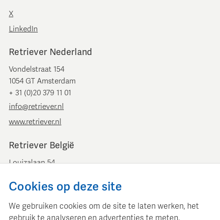
X
LinkedIn
Retriever Nederland
Vondelstraat 154
1054 GT Amsterdam
+ 31 (0)20 379 11 01
info@retriever.nl
www.retriever.nl
Retriever België
Louizalaan 54
B-1050 Brussel
Cookies op deze site
+ 32 (0)2 893 00 52
info@retrievermedia.be
We gebruiken cookies om de site te laten werken, het
www.retrievermedia.be
gebruik te analyseren en advertenties te meten.