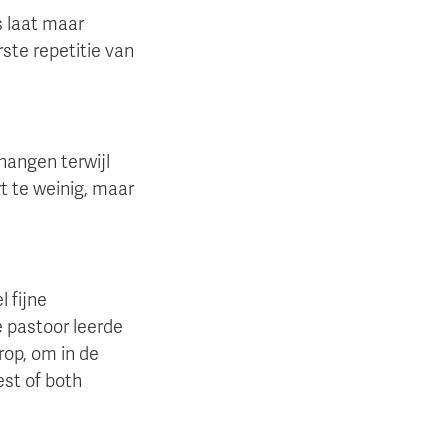
us laat maar
rste repetitie van
hangen terwijl
t te weinig, maar
l fijne
e pastoor leerde
rop, om in de
est of both