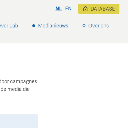
NL
EN
DATABASE
ever Lab
Medianieuws
Over ons
ardoor campagnes
 de media die