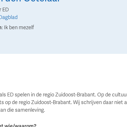
r ED
Dagblad
n
:
Ik ben mezelf
j als ED spelen in de regio Zuidoost-Brabant. Op de cultuu
s op de regio Zuidoost-Brabant. Wij schrijven daar niet al
van die samenleving.
met wie/waarom?