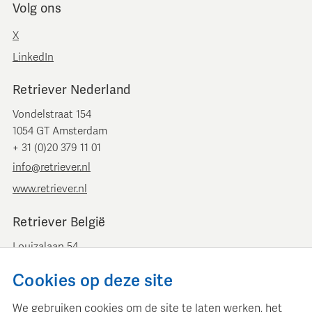
Volg ons
X
LinkedIn
Retriever Nederland
Vondelstraat 154
1054 GT Amsterdam
+ 31 (0)20 379 11 01
info@retriever.nl
www.retriever.nl
Retriever België
Louizalaan 54
B-1050 Brussel
Cookies op deze site
+ 32 (0)2 893 00 52
info@retrievermedia.be
We gebruiken cookies om de site te laten werken, het