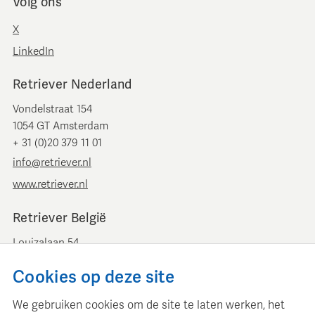
Volg ons
X
LinkedIn
Retriever Nederland
Vondelstraat 154
1054 GT Amsterdam
+ 31 (0)20 379 11 01
info@retriever.nl
www.retriever.nl
Retriever België
Louizalaan 54
B-1050 Brussel
Cookies op deze site
+ 32 (0)2 893 00 52
info@retrievermedia.be
We gebruiken cookies om de site te laten werken, het