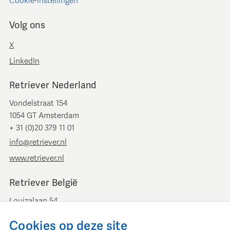
Cookie-instellingen
Volg ons
X
LinkedIn
Retriever Nederland
Vondelstraat 154
1054 GT Amsterdam
+ 31 (0)20 379 11 01
info@retriever.nl
www.retriever.nl
Retriever België
Louizalaan 54
B-1050 Brussel
Cookies op deze site
+ 32 (0)2 893 00 52