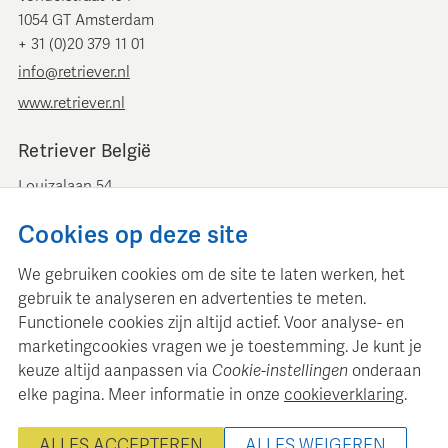
1054 GT Amsterdam
+ 31 (0)20 379 11 01
info@retriever.nl
www.retriever.nl
Retriever België
Louizalaan 54
B-1050 Brussel
Cookies op deze site
+ 32 (0)2 893 00 52
info@retrievermedia.be
We gebruiken cookies om de site te laten werken, het
www.retrievermedia.be
gebruik te analyseren en advertenties te meten.
Functionele cookies zijn altijd actief. Voor analyse- en
marketingcookies vragen we je toestemming. Je kunt je
keuze altijd aanpassen via
Cookie-instellingen
onderaan
elke pagina. Meer informatie in onze
cookieverklaring
.
Retriever Media Informatie onderhoudt een gestructureerde
mediadatabase voor professionele mediaplanning en analyse.
ALLES ACCEPTEREN
ALLES WEIGEREN