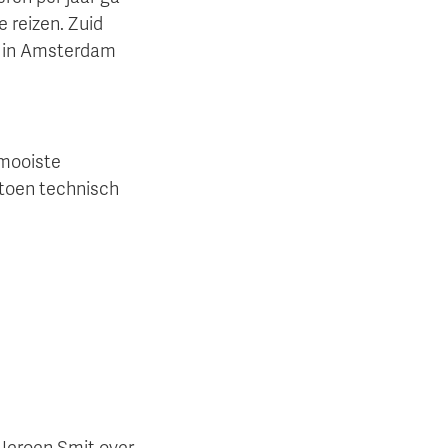
 reizen. Zuid
 om in Amsterdam
 mooiste
 toen technisch
Jeroen Smit over