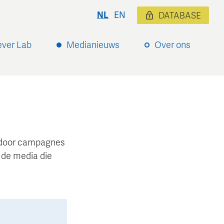
NL
EN
DATABASE
ever Lab
Medianieuws
Over ons
ardoor campagnes
 de media die