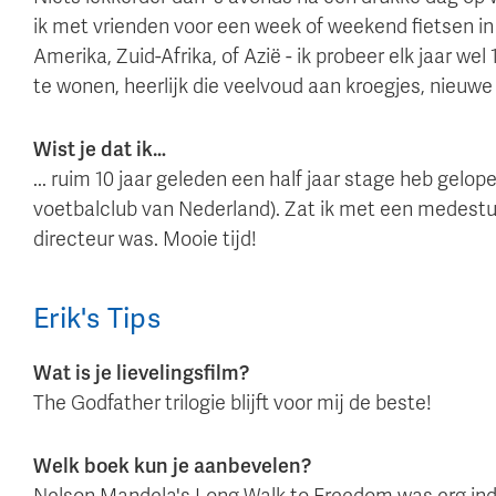
ik met vrienden voor een week of weekend fietsen in 
Amerika, Zuid-Afrika, of Azië - ik probeer elk jaar we
te wonen, heerlijk die veelvoud aan kroegjes, nieuwe
Wist je dat ik…
... ruim 10 jaar geleden een half jaar stage heb ge
voetbalclub van Nederland). Zat ik met een medest
directeur was. Mooie tijd!
Erik
's
Tips
Wat is je lievelingsfilm?
The Godfather trilogie blijft voor mij de beste!
Welk boek kun je aanbevelen?
Nelson Mandela's Long Walk to Freedom was erg in