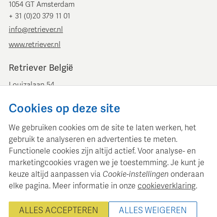
1054 GT Amsterdam
+ 31 (0)20 379 11 01
info@retriever.nl
www.retriever.nl
Retriever België
Louizalaan 54
B-1050 Brussel
Cookies op deze site
+ 32 (0)2 893 00 52
info@retrievermedia.be
We gebruiken cookies om de site te laten werken, het
www.retrievermedia.be
gebruik te analyseren en advertenties te meten.
Functionele cookies zijn altijd actief. Voor analyse- en
marketingcookies vragen we je toestemming. Je kunt je
keuze altijd aanpassen via
Cookie-instellingen
onderaan
elke pagina. Meer informatie in onze
cookieverklaring
.
Retriever Media Informatie onderhoudt een gestructureerde
mediadatabase voor professionele mediaplanning en analyse.
ALLES ACCEPTEREN
ALLES WEIGEREN
© 2000 - 2026 Retriever Media Informatie B.V. - Alle rechten