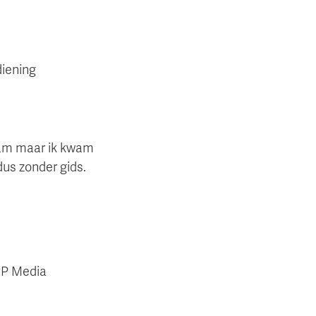
diening
rdam maar ik kwam
dus zonder gids.
WPP Media