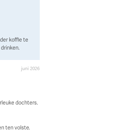
der koffie te
 drinken.
juni 2026
rleuke dochters.
n ten volste.