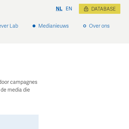
NL
EN
DATABASE
ever Lab
Medianieuws
Over ons
ardoor campagnes
 de media die