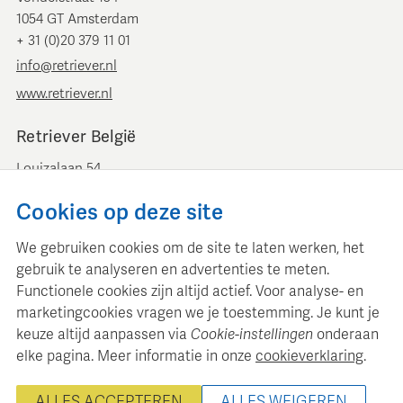
1054 GT Amsterdam
+ 31 (0)20 379 11 01
info@retriever.nl
www.retriever.nl
Retriever België
Louizalaan 54
B-1050 Brussel
Cookies op deze site
+ 32 (0)2 893 00 52
info@retrievermedia.be
We gebruiken cookies om de site te laten werken, het
www.retrievermedia.be
gebruik te analyseren en advertenties te meten.
Functionele cookies zijn altijd actief. Voor analyse- en
marketingcookies vragen we je toestemming. Je kunt je
keuze altijd aanpassen via
Cookie-instellingen
onderaan
elke pagina. Meer informatie in onze
cookieverklaring
.
Retriever Media Informatie onderhoudt een gestructureerde
mediadatabase voor professionele mediaplanning en analyse.
ALLES ACCEPTEREN
ALLES WEIGEREN