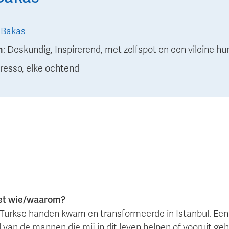
 Bakas
n
:
Deskundig, Inspirerend, met zelfspot en een vileine hu
resso, elke ochtend
.
met wie/waarom?
in Turkse handen kwam en transformeerde in Istanbul. Ee
Veel van de mannen die mij in dit leven helpen of vooruit 