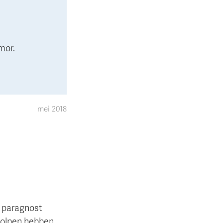
mor.
mei 2018
n paragnost
geholpen hebben