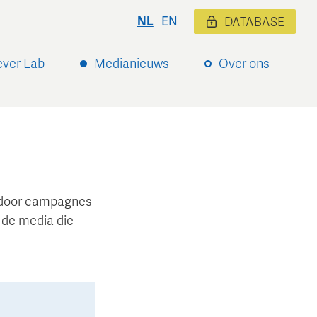
NL
EN
DATABASE
ever Lab
Medianieuws
Over ons
ardoor campagnes
 de media die