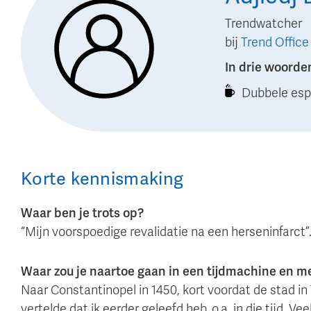
Trendwatcher
bij
Trend Office
In drie woorde
Dubbele esp
Korte kennismaking
Waar ben je trots op?
“Mijn voorspoedige revalidatie na een herseninfarct”
Waar zou je naartoe gaan in een tijdmachine en 
Naar Constantinopel in 1450, kort voordat de stad 
vertelde dat ik eerder geleefd heb, o.a. in die tijd. 