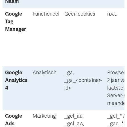
Naam
Google
Functioneel
Geen cookies
n.v.t.
Tag
Manager
Google
Analytisch
_ga,
Browserc
Analytics
_ga_<container-
2 jaar va
4
id>
laatste 
Server-si
maanden
Google
Marketing
_gcl_au,
_gcl_* /
Ads
_gcl_aw,
_gac_*: 