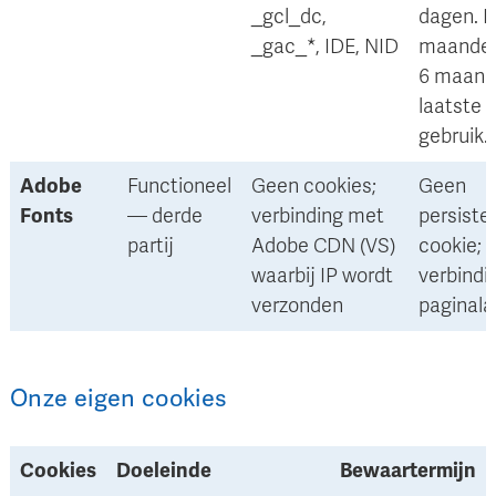
_gcl_dc,
dagen. I
_gac_*, IDE, NID
maanden
6 maand
laatste
gebruik.
Adobe
Functioneel
Geen cookies;
Geen
Fonts
— derde
verbinding met
persiste
partij
Adobe CDN (VS)
cookie;
waarbij IP wordt
verbindi
verzonden
paginala
Onze eigen cookies
Cookies
Doeleinde
Bewaartermijn