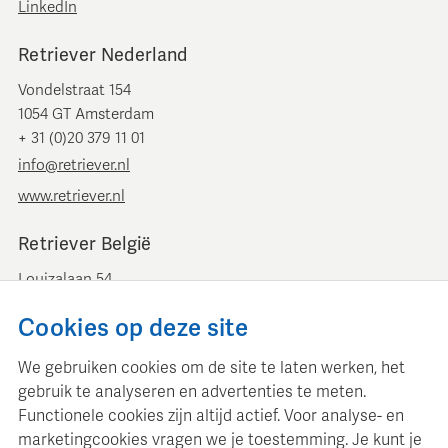
LinkedIn
Retriever Nederland
Vondelstraat 154
1054 GT Amsterdam
+ 31 (0)20 379 11 01
info@retriever.nl
www.retriever.nl
Retriever België
Louizalaan 54
B-1050 Brussel
Cookies op deze site
+ 32 (0)2 893 00 52
info@retrievermedia.be
We gebruiken cookies om de site te laten werken, het
www.retrievermedia.be
gebruik te analyseren en advertenties te meten.
Functionele cookies zijn altijd actief. Voor analyse- en
marketingcookies vragen we je toestemming. Je kunt je