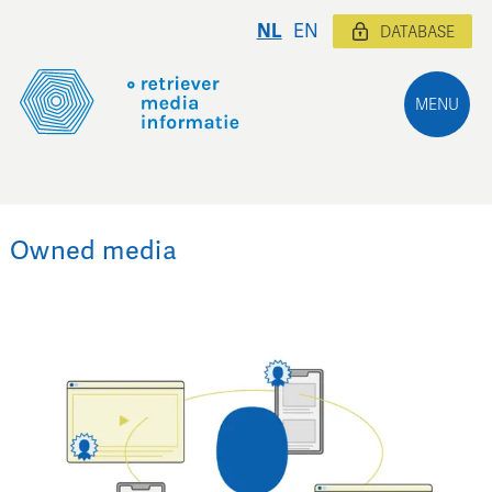
NL
EN
DATABASE
MENU
Owned media