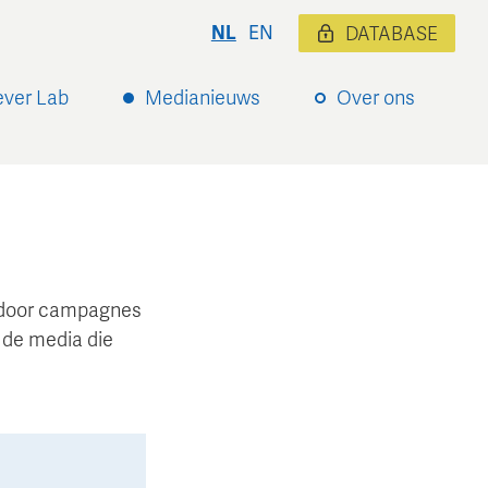
NL
EN
DATABASE
ever Lab
Medianieuws
Over ons
ardoor campagnes
 de media die