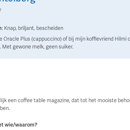
r
n
:
Knap, briljant, bescheiden
e Oracle Plus (cappuccino) of bij mijn koffievriend Hilmi 
. Met gewone melk, geen suiker.
ijk een coffee table magazine, dat tot het mooiste behoo
bben.
met wie/waarom?