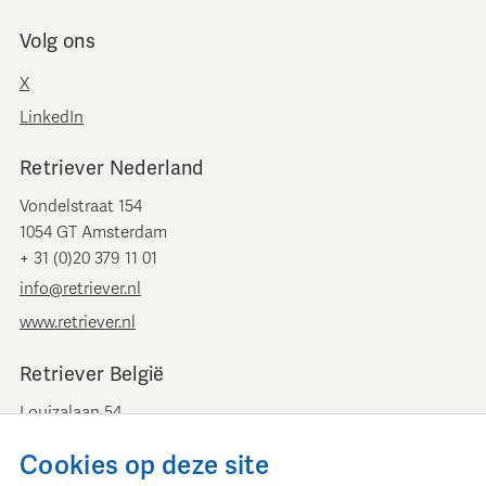
Volg ons
X
LinkedIn
Retriever Nederland
Vondelstraat 154
1054 GT Amsterdam
+ 31 (0)20 379 11 01
info@retriever.nl
www.retriever.nl
Retriever België
Louizalaan 54
B-1050 Brussel
Cookies op deze site
+ 32 (0)2 893 00 52