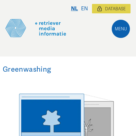
NL
EN
DATABASE
MENU
Greenwashing