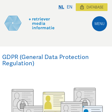
NL
EN
DATABASE
MENU
GDPR
(General Data Protection
Regulation)